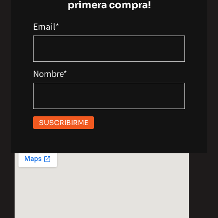
primera compra!
Buzos
Email*
Diseñador Personalizado 3D
Nombre*
Contacto
Entre Ríos 1715, Martinez, Bs As
11-3118-1417