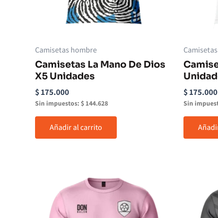
Camisetas hombre
Camiseta
Camisetas La Mano De Dios
Camise
X5 Unidades
Unidad
$
175.000
$
175.000
Sin impuestos:
$
144.628
Sin impues
Añadir al carrito
Añadir