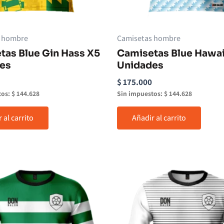
s hombre
Camisetas hombre
tas Blue Gin Hass X5
Camisetas Blue Hawai
es
Unidades
$
175.000
tos:
$
144.628
Sin impuestos:
$
144.628
 al carrito
Añadir al carrito