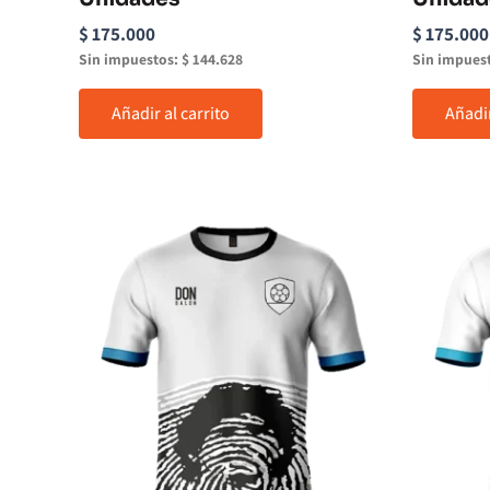
$
175.000
$
175.000
Sin impuestos:
$
144.628
Sin impues
Añadir al carrito
Añadir