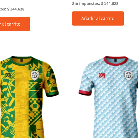
Sin impuestos:
$
144.628
tos:
$
144.628
Añadir al carrito
 al carrito