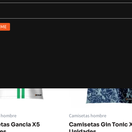
s hombre
Camisetas hombre
tas Gancia X5
Camisetas Gin Tonic 
es
Unidades