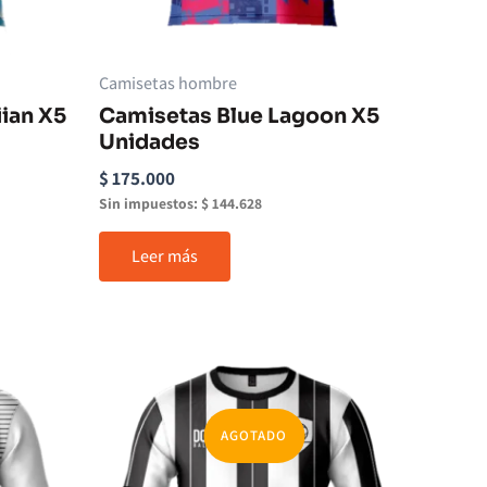
Camisetas hombre
ian X5
Camisetas Blue Lagoon X5
Unidades
$
175.000
Sin impuestos:
$
144.628
Leer más
AGOTADO