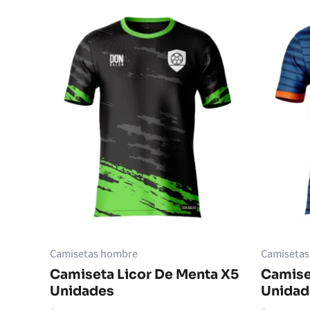
Camisetas hombre
Camiseta
Camiseta Licor De Menta X5
Camise
Unidades
Unidad