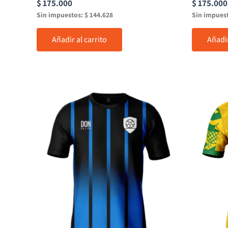
$
175.000
$
175.000
Sin impuestos:
$
144.628
Sin impues
Añadir al carrito
Añadir