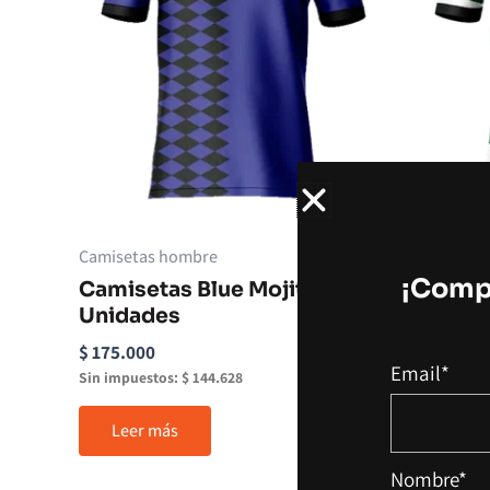
Camisetas hombre
Camiseta
¡Compl
Camisetas Blue Mojito X5
Camise
Unidades
Unidad
$
175.000
$
175.000
Email*
Sin impuestos:
$
144.628
Sin impues
Leer más
Añadir
Nombre*