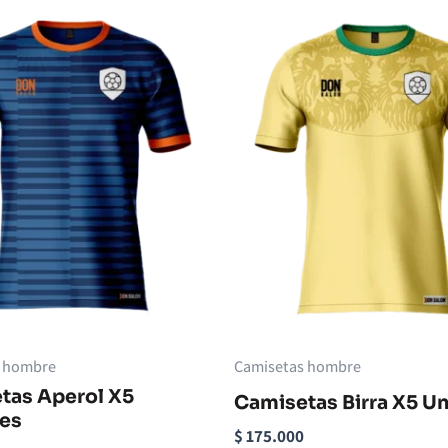
s hombre
Camisetas hombre
tas Aperol X5
Camisetas Birra X5 U
es
$
175.000