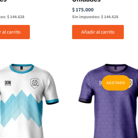
$
175.000
tos:
$
144.628
Sin impuestos:
$
144.628
 al carrito
Añadir al carrito
AGOTADO