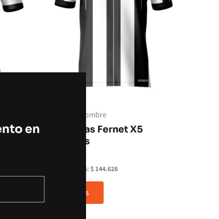
Camisetas hombre
ento en
o X5
Camisetas Fernet X5
Unidades
$
175.000
Sin impuestos:
$
144.628
Leer más