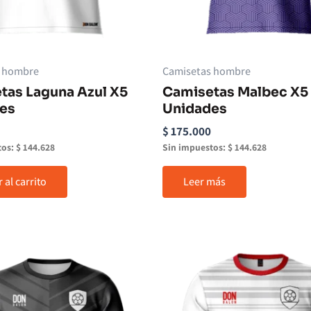
s hombre
Camisetas hombre
tas Laguna Azul X5
Camisetas Malbec X5
es
Unidades
$
175.000
tos:
$
144.628
Sin impuestos:
$
144.628
 al carrito
Leer más