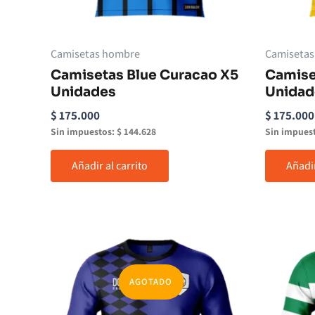
Camisetas hombre
Camiseta
Camisetas Blue Curacao X5
Camise
Unidades
Unidad
$
175.000
$
175.000
Sin impuestos:
$
144.628
Sin impues
Añadir al carrito
Añadir
AGOTADO