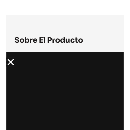
Don
Balón®
(personalizable)
cantidad
Sobre El Producto
Práctico y resistente botinero diseñado
para transportar botines, zapatillas o
calzado deportivo de forma cómoda y
ordenada. Fabricado con materiales
duraderos y de fácil limpieza, cuenta con
cierre de cremallera de alta calidad y una
práctica manija superior que facilita su
transporte.