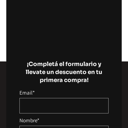
$
49.000
Sin Impuestos:
$
40.496
Añadir Al Carrito
¡Completá el formulario y
llevate un descuento en tu
primera compra!
Email*
Nombre*