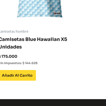
Camisetas hombre
Camisetas Blue Hawaiian X5
Unidades
$
175.000
in Impuestos:
$
144.628
Añadir Al Carrito