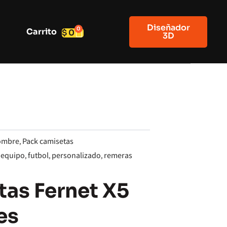
Diseñador
0
Carrito
Cart
$
0
3D
ombre
Pack camisetas
,
equipo
futbol
personalizado
remeras
,
,
,
,
as Fernet X5
es