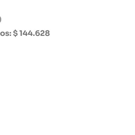
0
tos:
$
144.628