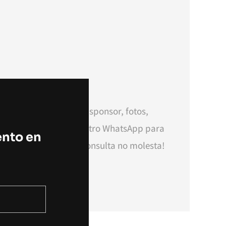
 tu escudo, logos de sponsor, fotos,
ho más. Consultá a nuestro WhatsApp para
ento en
ersonalizaciones. ¡Tu consulta no molesta!