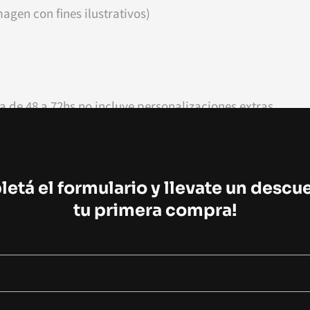
agen con fines ilustrativos)
a de 48 a 72hs no incluye personalizaciones extras.
r supuesto! Podés cambiar los colores, agregar números,
egar shorts, medias, buzo de arquero accesorios y muc
etá el formulario y llevate un descu
ra de este pack y después abonas la diferencia por tus p
tu primera compra!