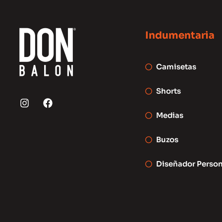
Indumentaria
Camisetas
Shorts
I
F
n
a
s
c
Medias
t
e
a
b
Buzos
g
o
r
o
a
k
Diseñador Person
m