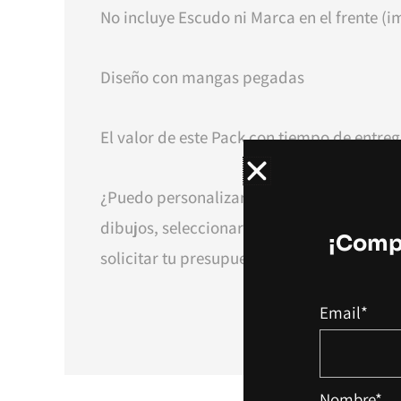
No incluye Escudo ni Marca en el frente (im
Diseño con mangas pegadas
El valor de este Pack con tiempo de entreg
¿Puedo personalizar más mi camiseta? ¡Po
dibujos, seleccionar mangas ranglán, agr
¡Compl
solicitar tu presupuesto o realizá la comp
Email*
Nombre*