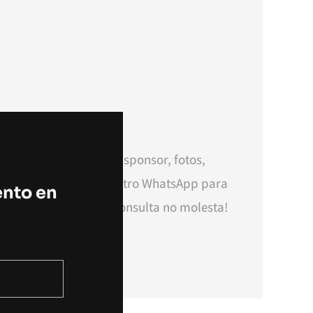
 tu escudo, logos de sponsor, fotos,
ho más. Consultá a nuestro WhatsApp para
ento en
ersonalizaciones. ¡Tu consulta no molesta!