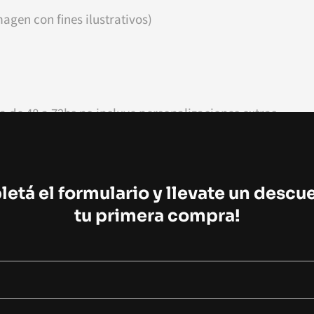
agen con fines ilustrativos)
a de 48 a 72hs no incluye personalizaciones extras.
r supuesto! Podés cambiar los colores, agregar números,
egar shorts, medias, buzo de arquero accesorios y muc
etá el formulario y llevate un descu
ra de este pack y después abonas la diferencia por tus p
tu primera compra!