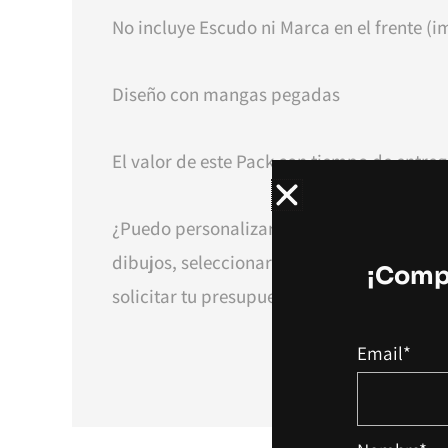
No incluye Escudo ni Marca en el frente (im
Diseño con mangas pegadas
El valor de este Pack con tiempo de entreg
¿Puedo personalizar más mi camiseta? ¡Po
dibujos, seleccionar mangas ranglán, agr
¡Compl
solicitar tu presupuesto o realizá la comp
Email*