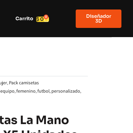
Diseñador
0
Carrito
Cart
$
0
3D
ujer
Pack camisetas
,
equipo
femenino
futbol
personalizado
,
,
,
,
,
tas La Mano