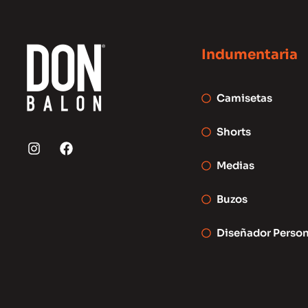
Indumentaria
Camisetas
Shorts
I
F
n
a
s
c
Medias
t
e
a
b
Buzos
g
o
r
o
a
k
Diseñador Person
m