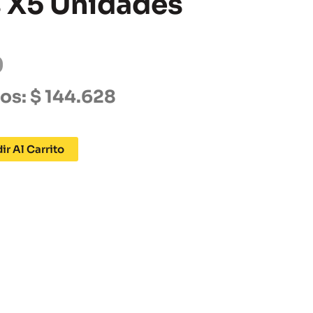
 X5 Unidades
0
tos:
$
144.628
ir Al Carrito