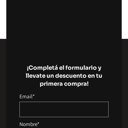
Añadir Al Carrito
¡Completá el formulario y
llevate un descuento en tu
primera compra!
Email*
I
F
n
a
s
c
Nombre*
t
e