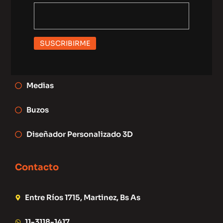
a
b
Indumentaria
g
o
r
o
a
k
m
Camisetas
Shorts
Medias
Buzos
Diseñador Personalizado 3D
Contacto
Entre Ríos 1715, Martinez, Bs As
11-3118-1417