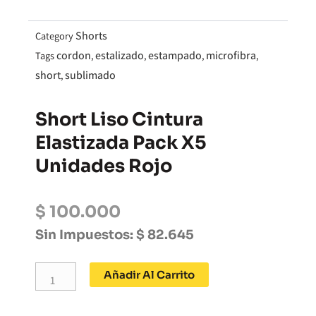
Shorts
Category
cordon
estalizado
estampado
microfibra
Tags
,
,
,
,
short
sublimado
,
Short Liso Cintura
Elastizada Pack X5
Unidades Rojo
$
100.000
Sin Impuestos:
$
82.645
Short
Añadir Al Carrito
liso