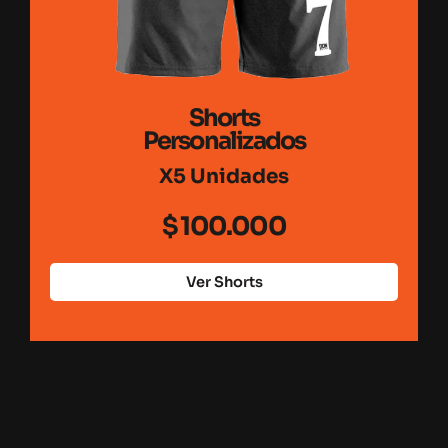
Shorts
Personalizados
X5 Unidades
$
100.000
Ver Shorts