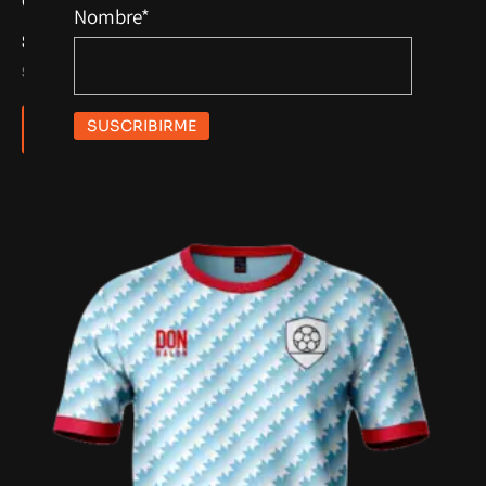
Camisetas Birra X5 Unidades
Nombre*
$
175.000
Sin Impuestos:
$
144.628
Añadir Al Carrito